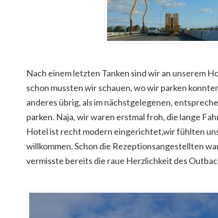
Nach einem letzten Tanken sind wir an unserem H
schon mussten wir schauen, wo wir parken konnten.
anderes übrig, als im nächstgelegenen, entsprech
parken. Naja, wir waren erstmal froh, die lange Fah
Hotel ist recht modern eingerichtet,wir fühlten uns
willkommen. Schon die Rezeptionsangestellten war
vermisste bereits die raue Herzlichkeit des Outbac