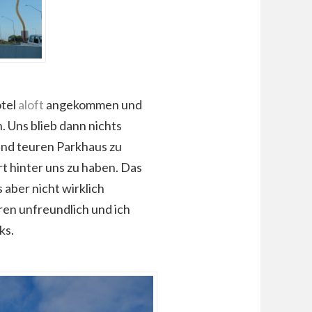
otel
aloft
angekommen und
 Uns blieb dann nichts
end teuren Parkhaus zu
rt hinter uns zu haben. Das
 aber nicht wirklich
en unfreundlich und ich
ks.