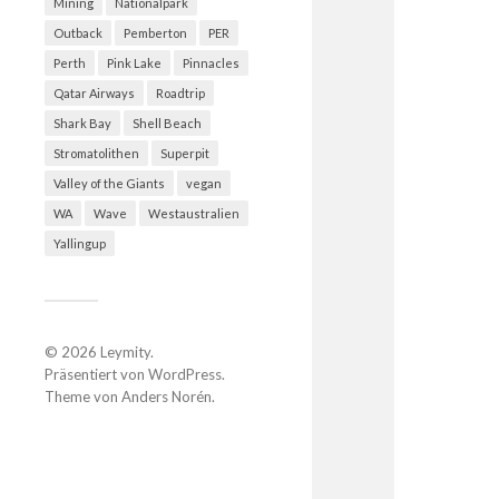
Mining
Nationalpark
Outback
Pemberton
PER
Perth
Pink Lake
Pinnacles
Qatar Airways
Roadtrip
Shark Bay
Shell Beach
Stromatolithen
Superpit
Valley of the Giants
vegan
WA
Wave
Westaustralien
Yallingup
© 2026
Leymity
.
Präsentiert von
WordPress
.
Theme von
Anders Norén
.