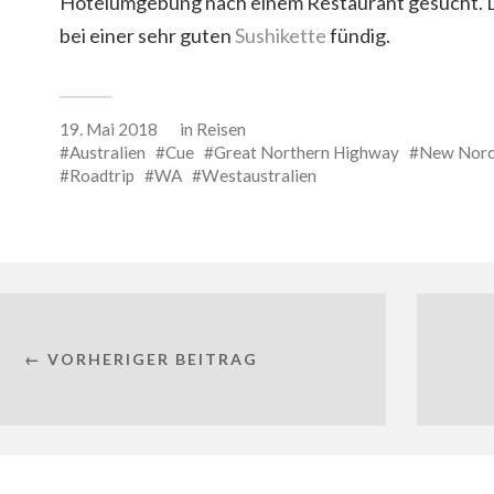
Hotelumgebung nach einem Restaurant gesucht. 
bei einer sehr guten
Sushikette
fündig.
19. Mai 2018
in
Reisen
Australien
Cue
Great Northern Highway
New Norc
Roadtrip
WA
Westaustralien
← VORHERIGER BEITRAG