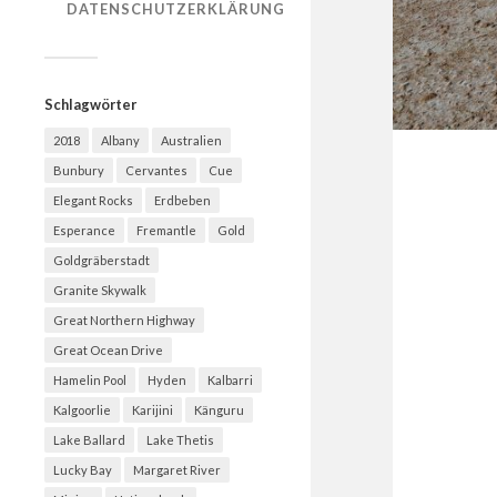
DATENSCHUTZERKLÄRUNG
Schlagwörter
2018
Albany
Australien
Bunbury
Cervantes
Cue
Elegant Rocks
Erdbeben
Esperance
Fremantle
Gold
Goldgräberstadt
Granite Skywalk
Great Northern Highway
Great Ocean Drive
Hamelin Pool
Hyden
Kalbarri
Kalgoorlie
Karijini
Känguru
Lake Ballard
Lake Thetis
Lucky Bay
Margaret River