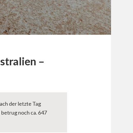
stralien –
ch der letzte Tag
 betrug noch ca. 647