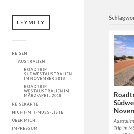
Schlagwor
LEYMITY
REISEN
AUSTRALIEN
ROADTRIP
SÜDWESTAUSTRALIEN
IM NOVEMBER 2018
ROADTRIP
WESTAUSTRALIEN IM
Roadtr
MÄRZ/APRIL 2018
Südwes
REISEKARTE
Novem
NICHT-MIT-MUSS-LISTE
Australien
ÜBER MICH…
Trip im M
IMPRESSUM