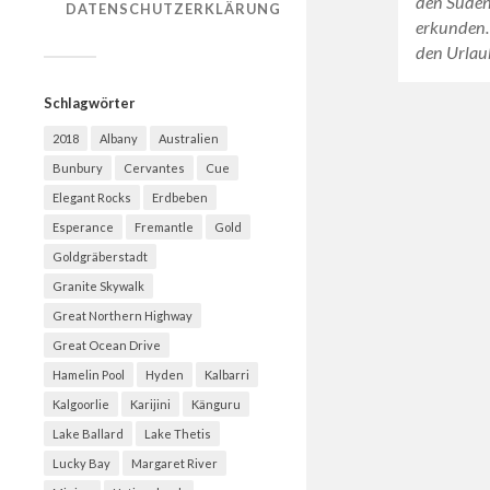
den Süden
DATENSCHUTZERKLÄRUNG
erkunden.
den Urlau
Schlagwörter
2018
Albany
Australien
Bunbury
Cervantes
Cue
Elegant Rocks
Erdbeben
Esperance
Fremantle
Gold
Goldgräberstadt
Granite Skywalk
Great Northern Highway
Great Ocean Drive
Hamelin Pool
Hyden
Kalbarri
Kalgoorlie
Karijini
Känguru
Lake Ballard
Lake Thetis
Lucky Bay
Margaret River